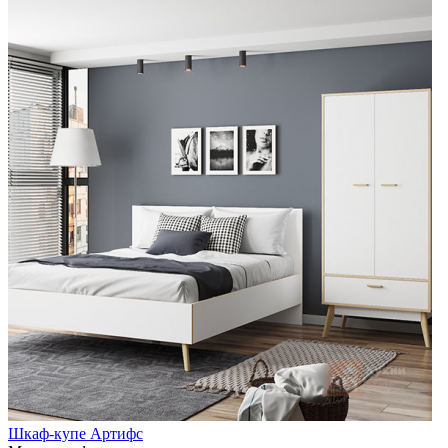
Шкаф-купе Артифс