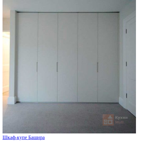
Шкаф-купе Башира