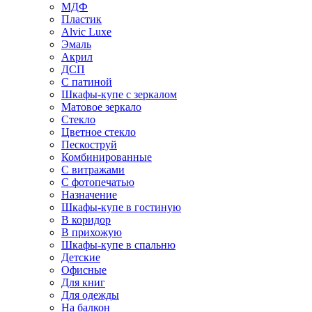
МДФ
Пластик
Alvic Luxe
Эмаль
Акрил
ДСП
С патиной
Шкафы-купе с зеркалом
Матовое зеркало
Стекло
Цветное стекло
Пескоструй
Комбинированные
С витражами
С фотопечатью
Назначение
Шкафы-купе в гостиную
В коридор
В прихожую
Шкафы-купе в спальню
Детские
Офисные
Для книг
Для одежды
На балкон