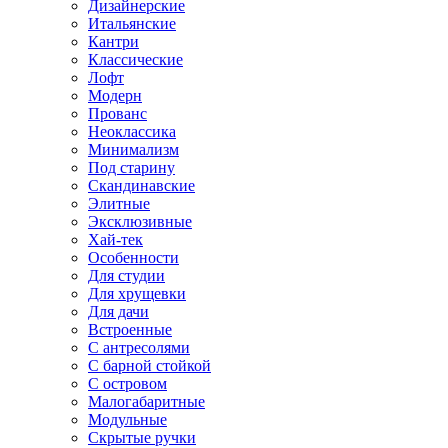
Дизайнерские
Итальянские
Кантри
Классические
Лофт
Модерн
Прованс
Неоклассика
Минимализм
Под старину
Скандинавские
Элитные
Эксклюзивные
Хай-тек
Особенности
Для студии
Для хрущевки
Для дачи
Встроенные
С антресолями
С барной стойкой
С островом
Малогабаритные
Модульные
Скрытые ручки