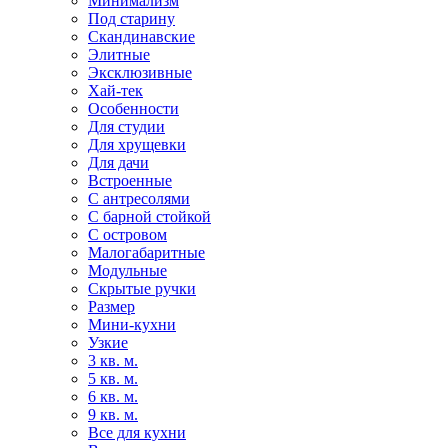
Минимализм
Под старину
Скандинавские
Элитные
Эксклюзивные
Хай-тек
Особенности
Для студии
Для хрущевки
Для дачи
Встроенные
С антресолями
С барной стойкой
С островом
Малогабаритные
Модульные
Скрытые ручки
Размер
Мини-кухни
Узкие
3 кв. м.
5 кв. м.
6 кв. м.
9 кв. м.
Все для кухни