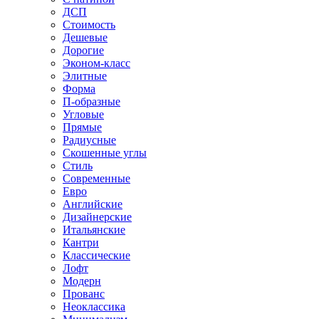
ДСП
Стоимость
Дешевые
Дорогие
Эконом-класс
Элитные
Форма
П-образные
Угловые
Прямые
Радиусные
Скошенные углы
Стиль
Современные
Евро
Английские
Дизайнерские
Итальянские
Кантри
Классические
Лофт
Модерн
Прованс
Неоклассика