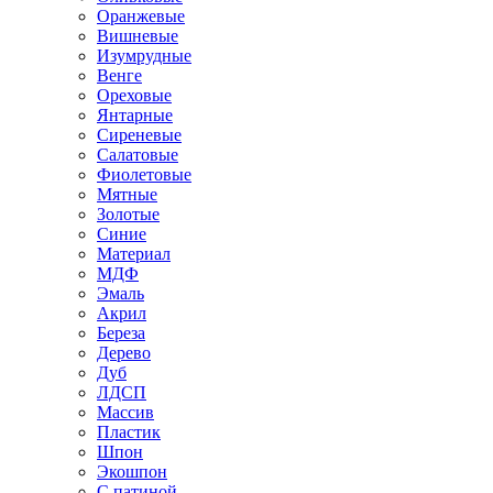
Оранжевые
Вишневые
Изумрудные
Венге
Ореховые
Янтарные
Сиреневые
Салатовые
Фиолетовые
Мятные
Золотые
Синие
Материал
МДФ
Эмаль
Акрил
Береза
Дерево
Дуб
ЛДСП
Массив
Пластик
Шпон
Экошпон
С патиной