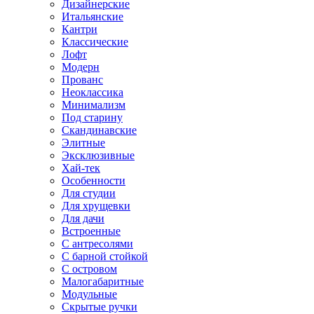
Дизайнерские
Итальянские
Кантри
Классические
Лофт
Модерн
Прованс
Неоклассика
Минимализм
Под старину
Скандинавские
Элитные
Эксклюзивные
Хай-тек
Особенности
Для студии
Для хрущевки
Для дачи
Встроенные
С антресолями
С барной стойкой
С островом
Малогабаритные
Модульные
Скрытые ручки