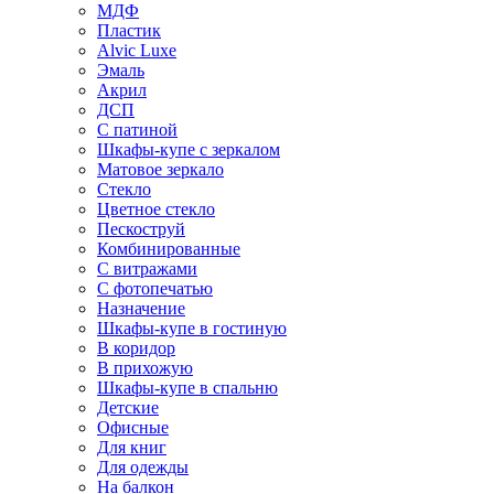
МДФ
Пластик
Alvic Luxe
Эмаль
Акрил
ДСП
С патиной
Шкафы-купе с зеркалом
Матовое зеркало
Стекло
Цветное стекло
Пескоструй
Комбинированные
С витражами
С фотопечатью
Назначение
Шкафы-купе в гостиную
В коридор
В прихожую
Шкафы-купе в спальню
Детские
Офисные
Для книг
Для одежды
На балкон