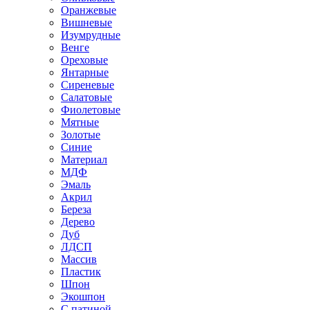
Оранжевые
Вишневые
Изумрудные
Венге
Ореховые
Янтарные
Сиреневые
Салатовые
Фиолетовые
Мятные
Золотые
Синие
Материал
МДФ
Эмаль
Акрил
Береза
Дерево
Дуб
ЛДСП
Массив
Пластик
Шпон
Экошпон
С патиной