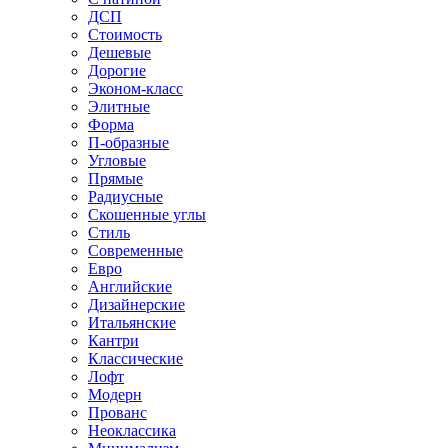
ДСП
Стоимость
Дешевые
Дорогие
Эконом-класс
Элитные
Форма
П-образные
Угловые
Прямые
Радиусные
Скошенные углы
Стиль
Современные
Евро
Английские
Дизайнерские
Итальянские
Кантри
Классические
Лофт
Модерн
Прованс
Неоклассика