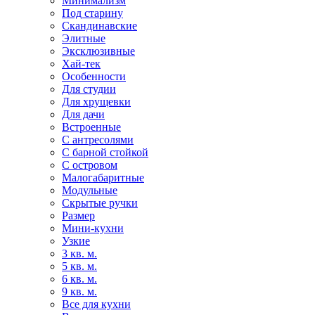
Минимализм
Под старину
Скандинавские
Элитные
Эксклюзивные
Хай-тек
Особенности
Для студии
Для хрущевки
Для дачи
Встроенные
С антресолями
С барной стойкой
С островом
Малогабаритные
Модульные
Скрытые ручки
Размер
Мини-кухни
Узкие
3 кв. м.
5 кв. м.
6 кв. м.
9 кв. м.
Все для кухни