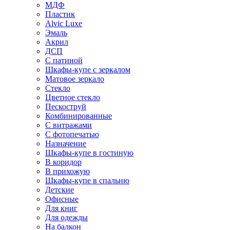
МДФ
Пластик
Alvic Luxe
Эмаль
Акрил
ДСП
С патиной
Шкафы-купе с зеркалом
Матовое зеркало
Стекло
Цветное стекло
Пескоструй
Комбинированные
С витражами
С фотопечатью
Назначение
Шкафы-купе в гостиную
В коридор
В прихожую
Шкафы-купе в спальню
Детские
Офисные
Для книг
Для одежды
На балкон