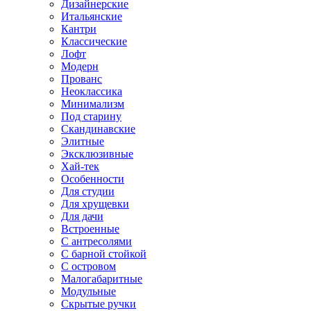
Дизайнерские
Итальянские
Кантри
Классические
Лофт
Модерн
Прованс
Неоклассика
Минимализм
Под старину
Скандинавские
Элитные
Эксклюзивные
Хай-тек
Особенности
Для студии
Для хрущевки
Для дачи
Встроенные
С антресолями
С барной стойкой
С островом
Малогабаритные
Модульные
Скрытые ручки