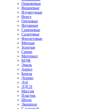
Оранжевые
Вишневые
Изумрудные
Венге
Ореховые
Янтарные
Сиреневые
Салатовые
Фиолетовые
Мятные
Золотые
Синие
Материал
МДФ
Эмаль
Акрил
Береза
Дерево
Дуб
ЛДСП
Массив
Пластик
Шпон
Экошпон
С патиной