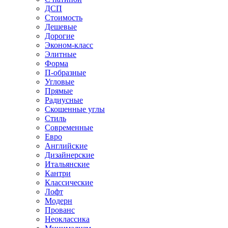
ДСП
Стоимость
Дешевые
Дорогие
Эконом-класс
Элитные
Форма
П-образные
Угловые
Прямые
Радиусные
Скошенные углы
Стиль
Современные
Евро
Английские
Дизайнерские
Итальянские
Кантри
Классические
Лофт
Модерн
Прованс
Неоклассика