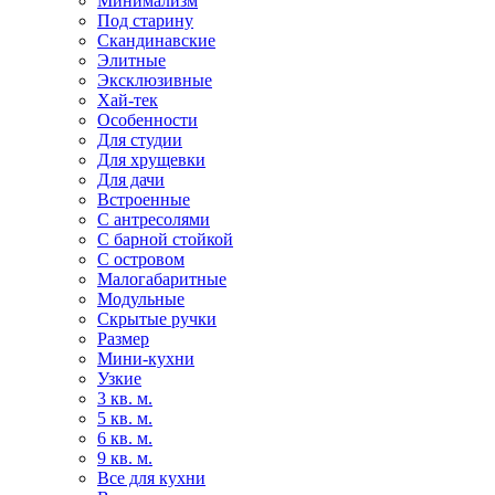
Минимализм
Под старину
Скандинавские
Элитные
Эксклюзивные
Хай-тек
Особенности
Для студии
Для хрущевки
Для дачи
Встроенные
С антресолями
С барной стойкой
С островом
Малогабаритные
Модульные
Скрытые ручки
Размер
Мини-кухни
Узкие
3 кв. м.
5 кв. м.
6 кв. м.
9 кв. м.
Все для кухни