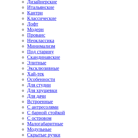
Дизайнерские
Итальянские
Кантри
Классические
Лофт
Модерн
Прованс
Неоклассика
Минимализм
Под старину
Скандинавские
Элитные
Эксклюзивные
Хай-тек
Особенности
Для студии
Для хрущевки
Для дачи
Встроенные
С антресолями
С барной стойкой
С островом
Малогабаритные
Модульные
Скрытые ручки