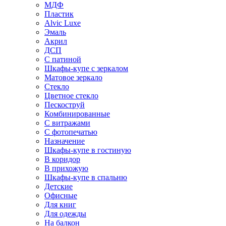
МДФ
Пластик
Alvic Luxe
Эмаль
Акрил
ДСП
С патиной
Шкафы-купе с зеркалом
Матовое зеркало
Стекло
Цветное стекло
Пескоструй
Комбинированные
С витражами
С фотопечатью
Назначение
Шкафы-купе в гостиную
В коридор
В прихожую
Шкафы-купе в спальню
Детские
Офисные
Для книг
Для одежды
На балкон