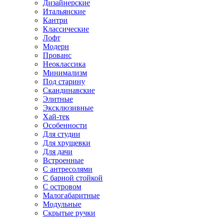
Дизайнерские
Итальянские
Кантри
Классические
Лофт
Модерн
Прованс
Неоклассика
Минимализм
Под старину
Скандинавские
Элитные
Эксклюзивные
Хай-тек
Особенности
Для студии
Для хрущевки
Для дачи
Встроенные
С антресолями
С барной стойкой
С островом
Малогабаритные
Модульные
Скрытые ручки