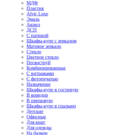
МДФ
Пластик
Alvic Luxe
Эмаль
Акрил
ДСП
С патиной
Шкафы-купе с зеркалом
Матовое зеркало
Стекло
Цветное стекло
Пескоструй
Комбинированные
С витражами
С фотопечатью
Назначение
Шкафы-купе в гостиную
В коридор
В прихожую
Шкафы-купе в спальню
Детские
Офисные
Для книг
Для одежды
На балкон