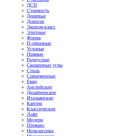
ДСП
Стоимость
Дешевые
Дорогие
Эконом-класс
Элитные
Форма
П-образные
Угловые
Прямые
Радиусные
Скошенные углы
Стиль
Современные
Евро
Английские
Дизайнерские
Итальянские
Кантри
Классические
Лофт
Модерн
Прованс
Неоклассика