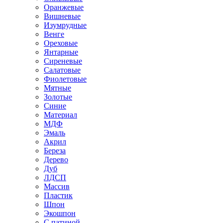
Оранжевые
Вишневые
Изумрудные
Венге
Ореховые
Янтарные
Сиреневые
Салатовые
Фиолетовые
Мятные
Золотые
Синие
Материал
МДФ
Эмаль
Акрил
Береза
Дерево
Дуб
ЛДСП
Массив
Пластик
Шпон
Экошпон
С патиной