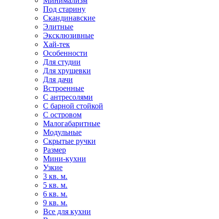
Минимализм
Под старину
Скандинавские
Элитные
Эксклюзивные
Хай-тек
Особенности
Для студии
Для хрущевки
Для дачи
Встроенные
С антресолями
С барной стойкой
С островом
Малогабаритные
Модульные
Скрытые ручки
Размер
Мини-кухни
Узкие
3 кв. м.
5 кв. м.
6 кв. м.
9 кв. м.
Все для кухни