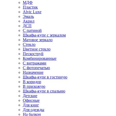
МДФ
Пластик
Alvic Luxe
Эмаль
Акрил
ДСП
С патиной
Шкафы-купе с зеркалом
Матовое зеркало
Стекло
Цветное стекло
Пескоструй
Комбинированные
С витражами
С фотопечатью
Назначение
Шкафы-купе в гостиную
В коридор
В прихожую
Шкафы-купе в спальню
Детские
Офисные
Для книг
Для одежды
На балкон