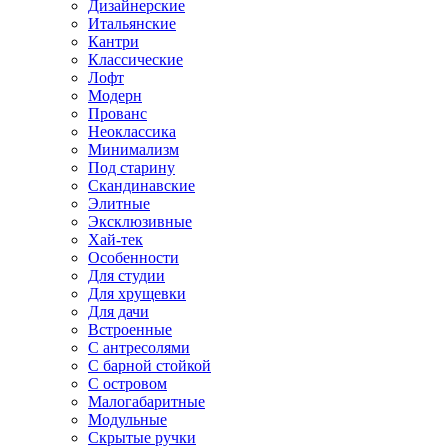
Дизайнерские
Итальянские
Кантри
Классические
Лофт
Модерн
Прованс
Неоклассика
Минимализм
Под старину
Скандинавские
Элитные
Эксклюзивные
Хай-тек
Особенности
Для студии
Для хрущевки
Для дачи
Встроенные
С антресолями
С барной стойкой
С островом
Малогабаритные
Модульные
Скрытые ручки