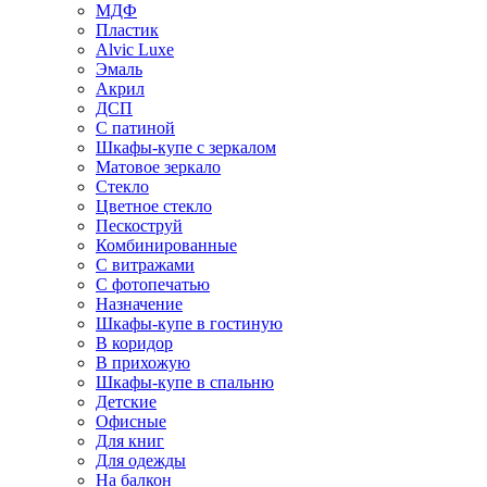
МДФ
Пластик
Alvic Luxe
Эмаль
Акрил
ДСП
С патиной
Шкафы-купе с зеркалом
Матовое зеркало
Стекло
Цветное стекло
Пескоструй
Комбинированные
С витражами
С фотопечатью
Назначение
Шкафы-купе в гостиную
В коридор
В прихожую
Шкафы-купе в спальню
Детские
Офисные
Для книг
Для одежды
На балкон