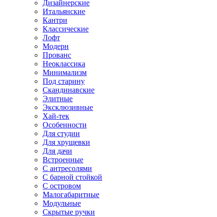
Дизайнерские
Итальянские
Кантри
Классические
Лофт
Модерн
Прованс
Неоклассика
Минимализм
Под старину
Скандинавские
Элитные
Эксклюзивные
Хай-тек
Особенности
Для студии
Для хрущевки
Для дачи
Встроенные
С антресолями
С барной стойкой
С островом
Малогабаритные
Модульные
Скрытые ручки