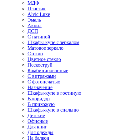
МДФ
Пластик
Alvic Luxe
Эмаль
Акрил
ДСП
С патиной
Шкафы-купе с зеркалом
Матовое зеркало
Стекло
Цветное стекло
Пескоструй
Комбинированные
С витражами
С фотопечатью
Назначение
Шкафы-купе в гостиную
В коридор
В прихожую
Шкафы-купе в спальню
Детские
Офисные
Для книг
Для одежды
На балкон