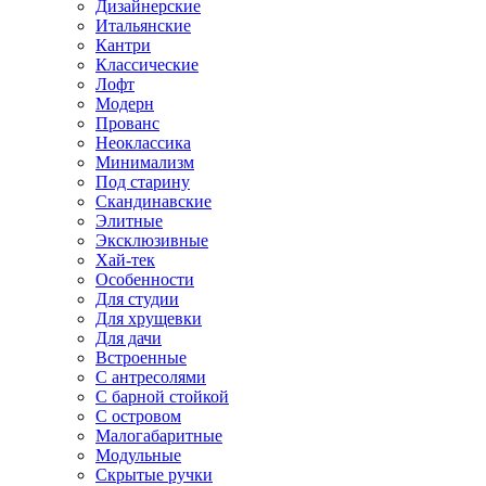
Дизайнерские
Итальянские
Кантри
Классические
Лофт
Модерн
Прованс
Неоклассика
Минимализм
Под старину
Скандинавские
Элитные
Эксклюзивные
Хай-тек
Особенности
Для студии
Для хрущевки
Для дачи
Встроенные
С антресолями
С барной стойкой
С островом
Малогабаритные
Модульные
Скрытые ручки