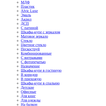
МДФ
Пластик
Alvic Luxe
Эмаль
Акрил
ДСП
С патиной
Шкафы-купе с зеркалом
Матовое зеркало
Стекло
Цветное стекло
Пескоструй
Комбинированные
С витражами
С фотопечатью
Назначение
Шкафы-купе в гостиную
В коридор
В прихожую
Шкафы-купе в спальню
Детские
Офисные
Для книг
Для одежды
На балкон