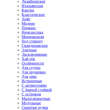
Дизайнерские
Итальянские
Кантри
Классические
Лофт
Модерн
Прованс
Неоклассика
Минимализм
Под старину
Скандинавские
Элитные
Эксклюзивные
Хай-тек
Особенности
Для студии
Для хрущевки
Для дачи
Встроенные
С антресолями
С барной стойкой
С островом
Малогабаритные
Модульные
Скрытые ручки