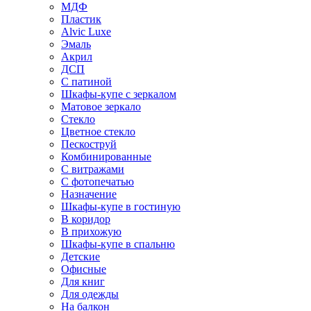
МДФ
Пластик
Alvic Luxe
Эмаль
Акрил
ДСП
С патиной
Шкафы-купе с зеркалом
Матовое зеркало
Стекло
Цветное стекло
Пескоструй
Комбинированные
С витражами
С фотопечатью
Назначение
Шкафы-купе в гостиную
В коридор
В прихожую
Шкафы-купе в спальню
Детские
Офисные
Для книг
Для одежды
На балкон