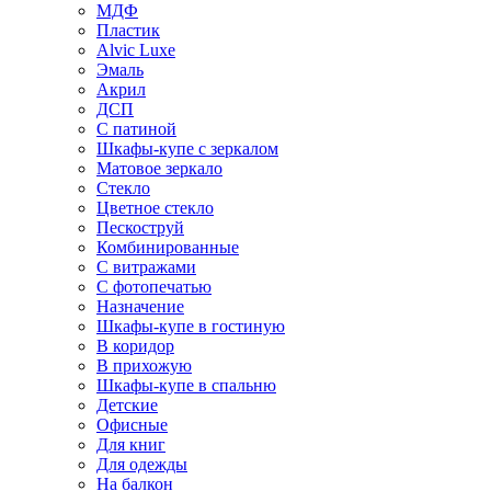
МДФ
Пластик
Alvic Luxe
Эмаль
Акрил
ДСП
С патиной
Шкафы-купе с зеркалом
Матовое зеркало
Стекло
Цветное стекло
Пескоструй
Комбинированные
С витражами
С фотопечатью
Назначение
Шкафы-купе в гостиную
В коридор
В прихожую
Шкафы-купе в спальню
Детские
Офисные
Для книг
Для одежды
На балкон