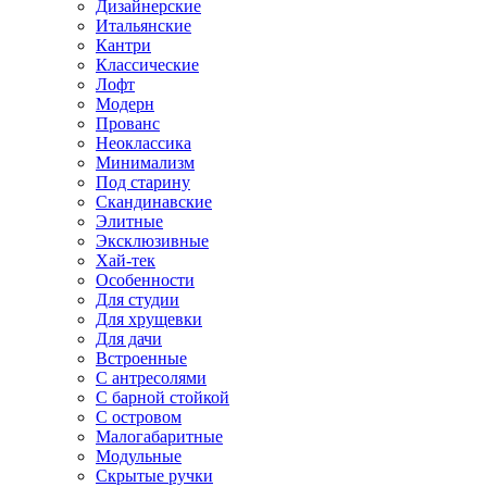
Дизайнерские
Итальянские
Кантри
Классические
Лофт
Модерн
Прованс
Неоклассика
Минимализм
Под старину
Скандинавские
Элитные
Эксклюзивные
Хай-тек
Особенности
Для студии
Для хрущевки
Для дачи
Встроенные
С антресолями
С барной стойкой
С островом
Малогабаритные
Модульные
Скрытые ручки