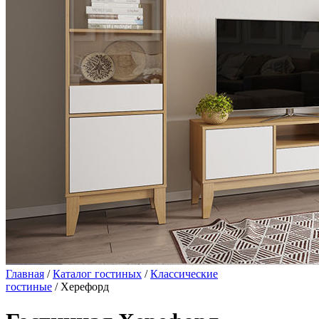
Главная
/
Каталог гостиных
/
Классические
гостиные
/ Херефорд