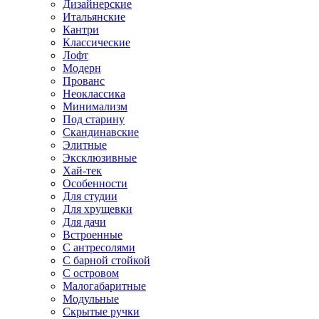
Дизайнерские
Итальянские
Кантри
Классические
Лофт
Модерн
Прованс
Неоклассика
Минимализм
Под старину
Скандинавские
Элитные
Эксклюзивные
Хай-тек
Особенности
Для студии
Для хрущевки
Для дачи
Встроенные
С антресолями
С барной стойкой
С островом
Малогабаритные
Модульные
Скрытые ручки