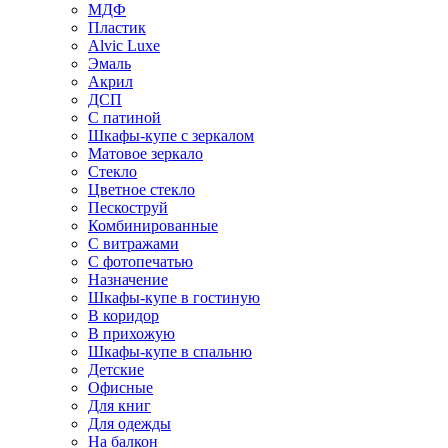
МДФ
Пластик
Alvic Luxe
Эмаль
Акрил
ДСП
С патиной
Шкафы-купе с зеркалом
Матовое зеркало
Стекло
Цветное стекло
Пескоструй
Комбинированные
С витражами
С фотопечатью
Назначение
Шкафы-купе в гостиную
В коридор
В прихожую
Шкафы-купе в спальню
Детские
Офисные
Для книг
Для одежды
На балкон