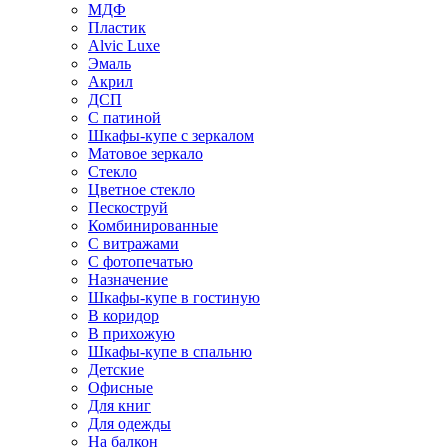
МДФ
Пластик
Alvic Luxe
Эмаль
Акрил
ДСП
С патиной
Шкафы-купе с зеркалом
Матовое зеркало
Стекло
Цветное стекло
Пескоструй
Комбинированные
С витражами
С фотопечатью
Назначение
Шкафы-купе в гостиную
В коридор
В прихожую
Шкафы-купе в спальню
Детские
Офисные
Для книг
Для одежды
На балкон