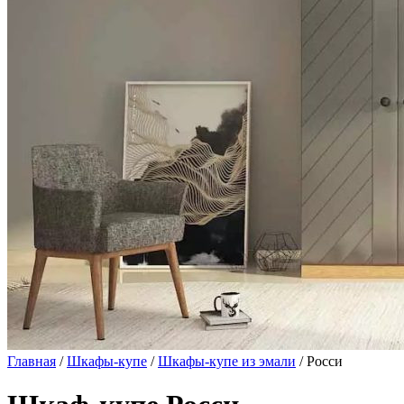
Главная
/
Шкафы-купе
/
Шкафы-купе из эмали
/ Росси