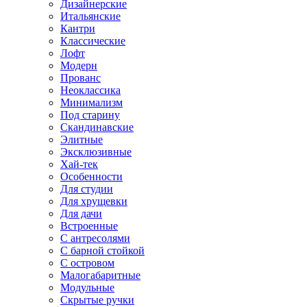
Дизайнерские
Итальянские
Кантри
Классические
Лофт
Модерн
Прованс
Неоклассика
Минимализм
Под старину
Скандинавские
Элитные
Эксклюзивные
Хай-тек
Особенности
Для студии
Для хрущевки
Для дачи
Встроенные
С антресолями
С барной стойкой
С островом
Малогабаритные
Модульные
Скрытые ручки