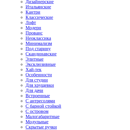
Дизайнерские
Итальянские
Кантри
Классические
Лофт
Модерн
Прованс
Неоклассика
Минимализм
Под старину
Скандинавские
Элитные
Эксклюзивные
Хай-тек
Особенности
Для студии
Для хрущевки
Для дачи
Встроенные
С антресолями
С барной стойкой
С островом
Малогабаритные
Модульные
Скрытые ручки