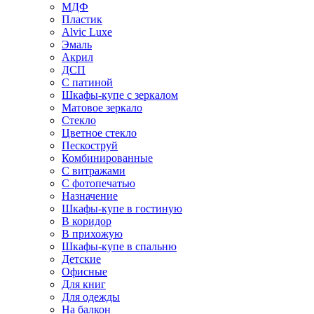
МДФ
Пластик
Alvic Luxe
Эмаль
Акрил
ДСП
С патиной
Шкафы-купе с зеркалом
Матовое зеркало
Стекло
Цветное стекло
Пескоструй
Комбинированные
С витражами
С фотопечатью
Назначение
Шкафы-купе в гостиную
В коридор
В прихожую
Шкафы-купе в спальню
Детские
Офисные
Для книг
Для одежды
На балкон