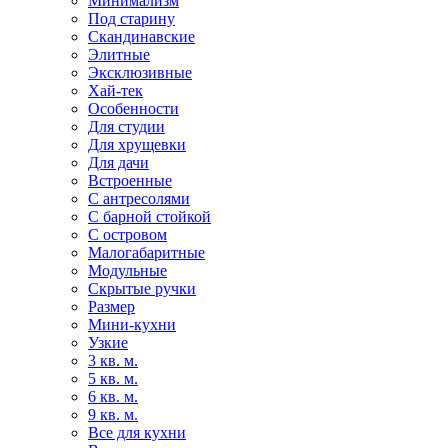
Минимализм
Под старину
Скандинавские
Элитные
Эксклюзивные
Хай-тек
Особенности
Для студии
Для хрущевки
Для дачи
Встроенные
С антресолями
С барной стойкой
С островом
Малогабаритные
Модульные
Скрытые ручки
Размер
Мини-кухни
Узкие
3 кв. м.
5 кв. м.
6 кв. м.
9 кв. м.
Все для кухни