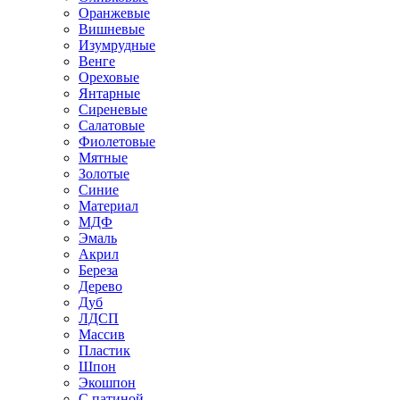
Оранжевые
Вишневые
Изумрудные
Венге
Ореховые
Янтарные
Сиреневые
Салатовые
Фиолетовые
Мятные
Золотые
Синие
Материал
МДФ
Эмаль
Акрил
Береза
Дерево
Дуб
ЛДСП
Массив
Пластик
Шпон
Экошпон
С патиной