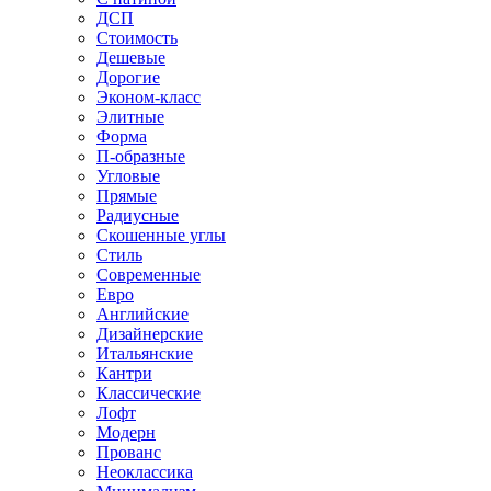
ДСП
Стоимость
Дешевые
Дорогие
Эконом-класс
Элитные
Форма
П-образные
Угловые
Прямые
Радиусные
Скошенные углы
Стиль
Современные
Евро
Английские
Дизайнерские
Итальянские
Кантри
Классические
Лофт
Модерн
Прованс
Неоклассика