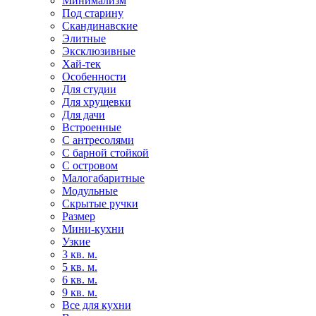
Минимализм
Под старину
Скандинавские
Элитные
Эксклюзивные
Хай-тек
Особенности
Для студии
Для хрущевки
Для дачи
Встроенные
С антресолями
С барной стойкой
С островом
Малогабаритные
Модульные
Скрытые ручки
Размер
Мини-кухни
Узкие
3 кв. м.
5 кв. м.
6 кв. м.
9 кв. м.
Все для кухни