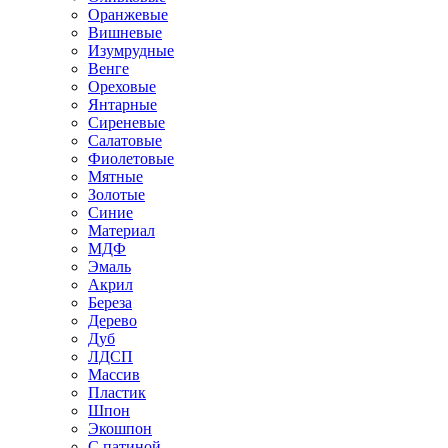
Оранжевые
Вишневые
Изумрудные
Венге
Ореховые
Янтарные
Сиреневые
Салатовые
Фиолетовые
Мятные
Золотые
Синие
Материал
МДФ
Эмаль
Акрил
Береза
Дерево
Дуб
ЛДСП
Массив
Пластик
Шпон
Экошпон
С патиной