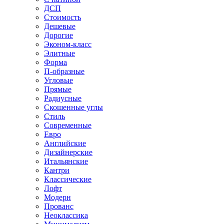
ДСП
Стоимость
Дешевые
Дорогие
Эконом-класс
Элитные
Форма
П-образные
Угловые
Прямые
Радиусные
Скошенные углы
Стиль
Современные
Евро
Английские
Дизайнерские
Итальянские
Кантри
Классические
Лофт
Модерн
Прованс
Неоклассика