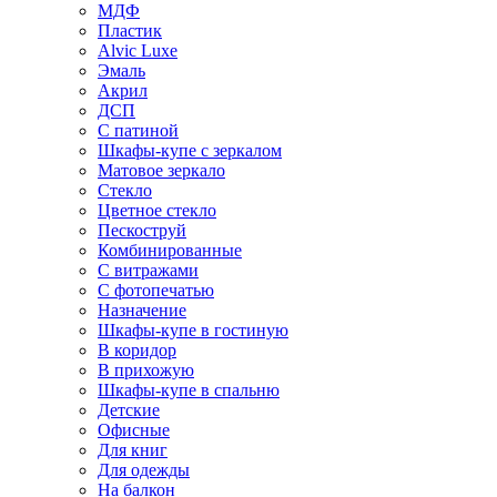
МДФ
Пластик
Alvic Luxe
Эмаль
Акрил
ДСП
С патиной
Шкафы-купе с зеркалом
Матовое зеркало
Стекло
Цветное стекло
Пескоструй
Комбинированные
С витражами
С фотопечатью
Назначение
Шкафы-купе в гостиную
В коридор
В прихожую
Шкафы-купе в спальню
Детские
Офисные
Для книг
Для одежды
На балкон