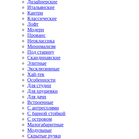
Дизайнерские
Итальянские
Кантри
Классические
Лофт
Модерн
Прованс
Неоклассика
Минимализм
Под старину
Скандинавские
Элитные
Эксклюзивные
Хай-тек
Особенности
Для студии
Для хрущевки
Для дачи
Встроенные
С антресолями
С барной стойкой
С островом
Малогабаритные
Модульные
Скрытые ручки