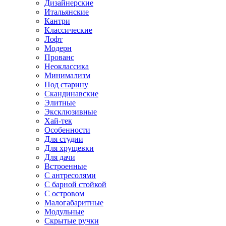
Дизайнерские
Итальянские
Кантри
Классические
Лофт
Модерн
Прованс
Неоклассика
Минимализм
Под старину
Скандинавские
Элитные
Эксклюзивные
Хай-тек
Особенности
Для студии
Для хрущевки
Для дачи
Встроенные
С антресолями
С барной стойкой
С островом
Малогабаритные
Модульные
Скрытые ручки