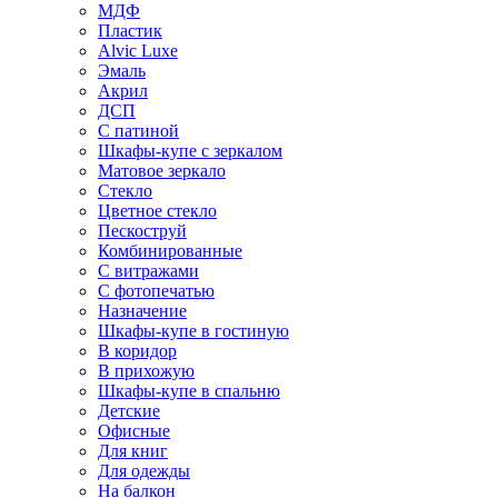
МДФ
Пластик
Alvic Luxe
Эмаль
Акрил
ДСП
С патиной
Шкафы-купе с зеркалом
Матовое зеркало
Стекло
Цветное стекло
Пескоструй
Комбинированные
С витражами
С фотопечатью
Назначение
Шкафы-купе в гостиную
В коридор
В прихожую
Шкафы-купе в спальню
Детские
Офисные
Для книг
Для одежды
На балкон