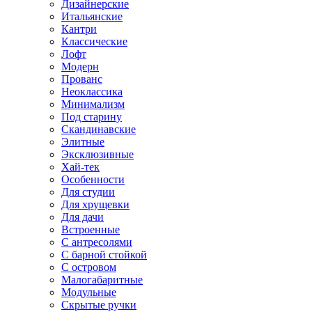
Дизайнерские
Итальянские
Кантри
Классические
Лофт
Модерн
Прованс
Неоклассика
Минимализм
Под старину
Скандинавские
Элитные
Эксклюзивные
Хай-тек
Особенности
Для студии
Для хрущевки
Для дачи
Встроенные
С антресолями
С барной стойкой
С островом
Малогабаритные
Модульные
Скрытые ручки