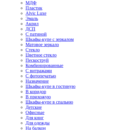
МДФ
Пластик
Alvic Luxe
Эмаль
Акрил
ДСП
С патиной
Шкафы-купе с зеркалом
Матовое зеркало
Стекло
Цветное стекло
Пескоструй
Комбинированные
С витражами
С фотопечатью
Назначение
Шкафы-купе в гостиную
В коридор
В прихожую
Шкафы-купе в спальню
Детские
Офисные
Для книг
Для одежды
На балкон