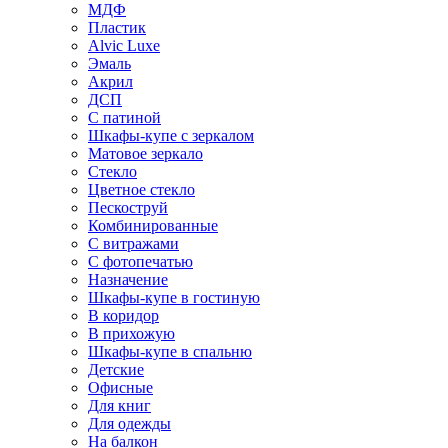
МДФ
Пластик
Alvic Luxe
Эмаль
Акрил
ДСП
С патиной
Шкафы-купе с зеркалом
Матовое зеркало
Стекло
Цветное стекло
Пескоструй
Комбинированные
С витражами
С фотопечатью
Назначение
Шкафы-купе в гостиную
В коридор
В прихожую
Шкафы-купе в спальню
Детские
Офисные
Для книг
Для одежды
На балкон