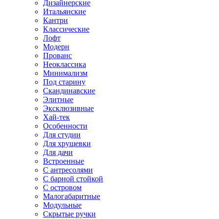
Дизайнерские
Итальянские
Кантри
Классические
Лофт
Модерн
Прованс
Неоклассика
Минимализм
Под старину
Скандинавские
Элитные
Эксклюзивные
Хай-тек
Особенности
Для студии
Для хрущевки
Для дачи
Встроенные
С антресолями
С барной стойкой
С островом
Малогабаритные
Модульные
Скрытые ручки