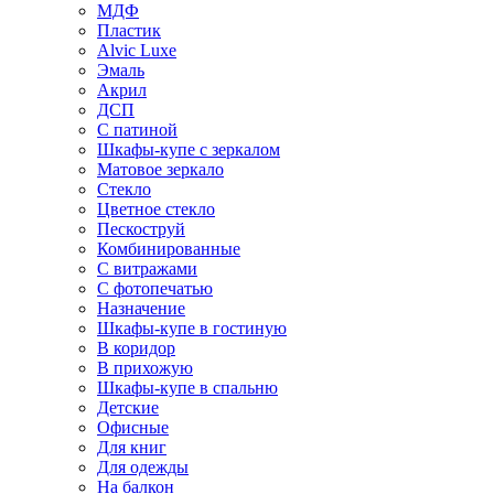
МДФ
Пластик
Alvic Luxe
Эмаль
Акрил
ДСП
С патиной
Шкафы-купе с зеркалом
Матовое зеркало
Стекло
Цветное стекло
Пескоструй
Комбинированные
С витражами
С фотопечатью
Назначение
Шкафы-купе в гостиную
В коридор
В прихожую
Шкафы-купе в спальню
Детские
Офисные
Для книг
Для одежды
На балкон