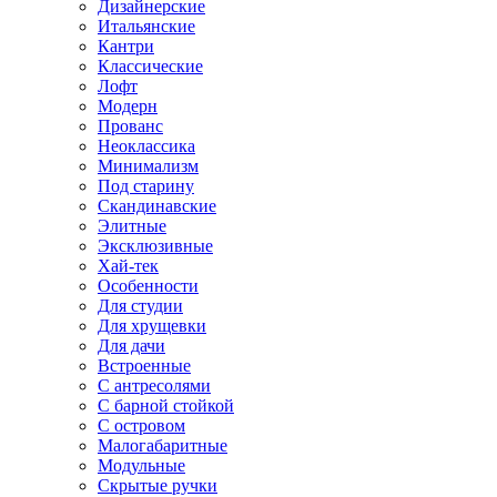
Дизайнерские
Итальянские
Кантри
Классические
Лофт
Модерн
Прованс
Неоклассика
Минимализм
Под старину
Скандинавские
Элитные
Эксклюзивные
Хай-тек
Особенности
Для студии
Для хрущевки
Для дачи
Встроенные
С антресолями
С барной стойкой
С островом
Малогабаритные
Модульные
Скрытые ручки