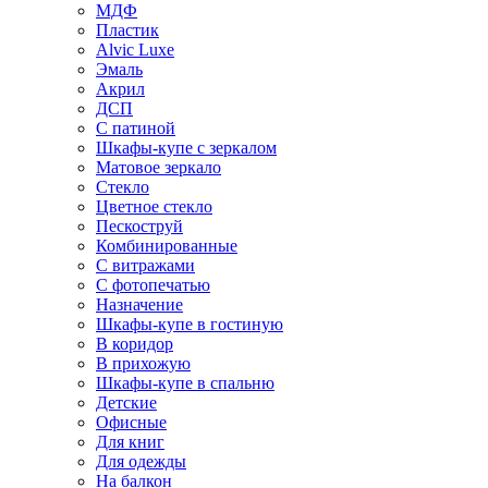
МДФ
Пластик
Alvic Luxe
Эмаль
Акрил
ДСП
С патиной
Шкафы-купе с зеркалом
Матовое зеркало
Стекло
Цветное стекло
Пескоструй
Комбинированные
С витражами
С фотопечатью
Назначение
Шкафы-купе в гостиную
В коридор
В прихожую
Шкафы-купе в спальню
Детские
Офисные
Для книг
Для одежды
На балкон