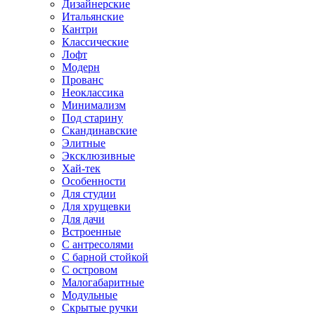
Дизайнерские
Итальянские
Кантри
Классические
Лофт
Модерн
Прованс
Неоклассика
Минимализм
Под старину
Скандинавские
Элитные
Эксклюзивные
Хай-тек
Особенности
Для студии
Для хрущевки
Для дачи
Встроенные
С антресолями
С барной стойкой
С островом
Малогабаритные
Модульные
Скрытые ручки