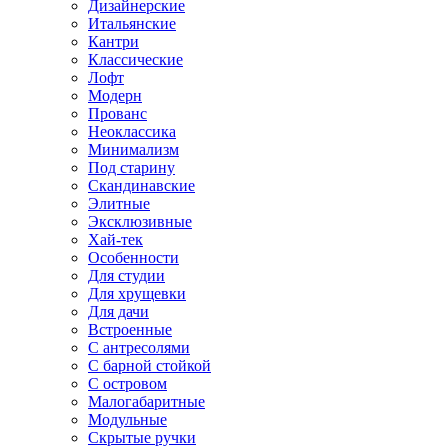
Дизайнерские
Итальянские
Кантри
Классические
Лофт
Модерн
Прованс
Неоклассика
Минимализм
Под старину
Скандинавские
Элитные
Эксклюзивные
Хай-тек
Особенности
Для студии
Для хрущевки
Для дачи
Встроенные
С антресолями
С барной стойкой
С островом
Малогабаритные
Модульные
Скрытые ручки