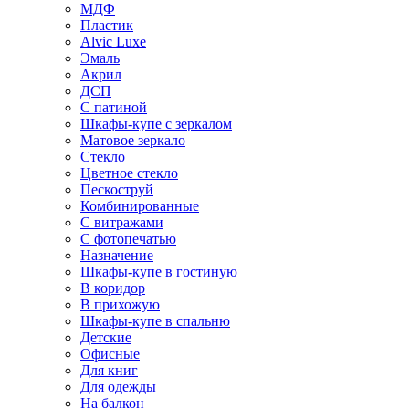
МДФ
Пластик
Alvic Luxe
Эмаль
Акрил
ДСП
С патиной
Шкафы-купе с зеркалом
Матовое зеркало
Стекло
Цветное стекло
Пескоструй
Комбинированные
С витражами
С фотопечатью
Назначение
Шкафы-купе в гостиную
В коридор
В прихожую
Шкафы-купе в спальню
Детские
Офисные
Для книг
Для одежды
На балкон