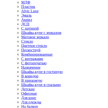
МДФ
Пластик
Alvic Luxe
Эмаль
Акрил
ДСП
С патиной
Шкафы-купе с зеркалом
Матовое зеркало
Стекло
Цветное стекло
Пескоструй
Комбинированные
С витражами
С фотопечатью
Назначение
Шкафы-купе в гостиную
В коридор
В прихожую
Шкафы-купе в спальню
Детские
Офисные
Для книг
Для одежды
На балкон