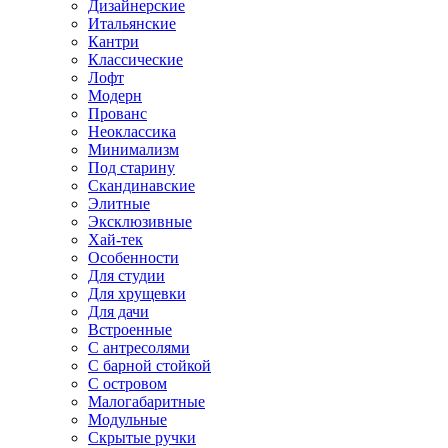
Дизайнерские
Итальянские
Кантри
Классические
Лофт
Модерн
Прованс
Неоклассика
Минимализм
Под старину
Скандинавские
Элитные
Эксклюзивные
Хай-тек
Особенности
Для студии
Для хрущевки
Для дачи
Встроенные
С антресолями
С барной стойкой
С островом
Малогабаритные
Модульные
Скрытые ручки