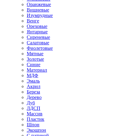
Оранжевые
Вишневые
Изумрудные
Венге
Ореховые
Янтарные
Сиреневые
Салатовые
Фиолетовые
Мятные
Золотые
Синие
Материал
МДФ
Эмаль
Акрил
Береза
Дерево
Дуб
ЛДСП
Массив
Пластик
Шпон
Экошпон
С патиной