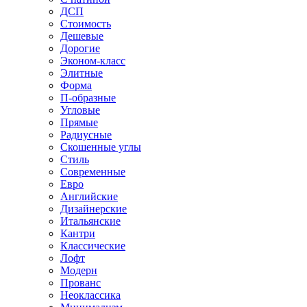
ДСП
Стоимость
Дешевые
Дорогие
Эконом-класс
Элитные
Форма
П-образные
Угловые
Прямые
Радиусные
Скошенные углы
Стиль
Современные
Евро
Английские
Дизайнерские
Итальянские
Кантри
Классические
Лофт
Модерн
Прованс
Неоклассика