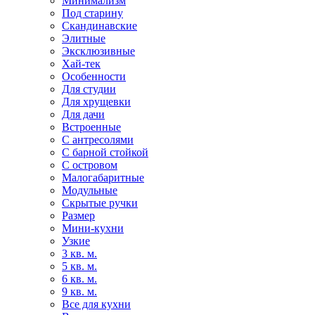
Минимализм
Под старину
Скандинавские
Элитные
Эксклюзивные
Хай-тек
Особенности
Для студии
Для хрущевки
Для дачи
Встроенные
С антресолями
С барной стойкой
С островом
Малогабаритные
Модульные
Скрытые ручки
Размер
Мини-кухни
Узкие
3 кв. м.
5 кв. м.
6 кв. м.
9 кв. м.
Все для кухни