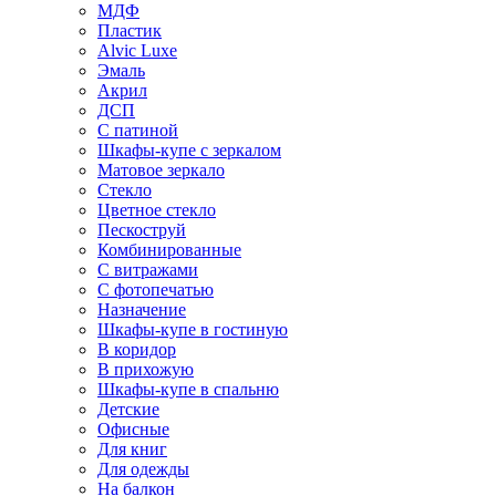
МДФ
Пластик
Alvic Luxe
Эмаль
Акрил
ДСП
С патиной
Шкафы-купе с зеркалом
Матовое зеркало
Стекло
Цветное стекло
Пескоструй
Комбинированные
С витражами
С фотопечатью
Назначение
Шкафы-купе в гостиную
В коридор
В прихожую
Шкафы-купе в спальню
Детские
Офисные
Для книг
Для одежды
На балкон