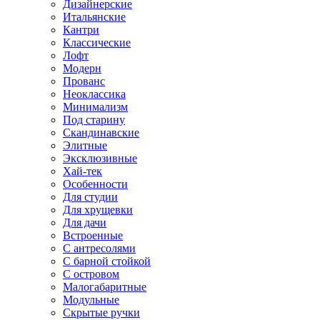
Дизайнерские
Итальянские
Кантри
Классические
Лофт
Модерн
Прованс
Неоклассика
Минимализм
Под старину
Скандинавские
Элитные
Эксклюзивные
Хай-тек
Особенности
Для студии
Для хрущевки
Для дачи
Встроенные
С антресолями
С барной стойкой
С островом
Малогабаритные
Модульные
Скрытые ручки