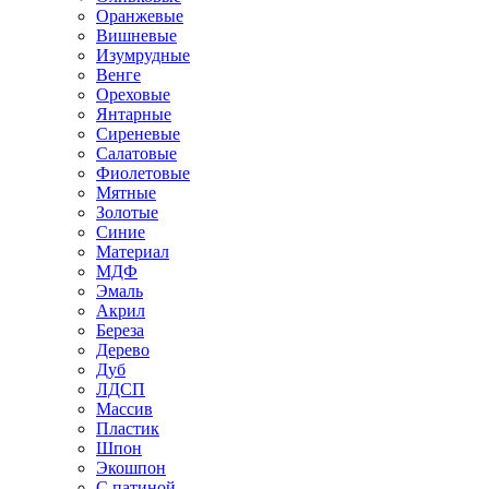
Оранжевые
Вишневые
Изумрудные
Венге
Ореховые
Янтарные
Сиреневые
Салатовые
Фиолетовые
Мятные
Золотые
Синие
Материал
МДФ
Эмаль
Акрил
Береза
Дерево
Дуб
ЛДСП
Массив
Пластик
Шпон
Экошпон
С патиной