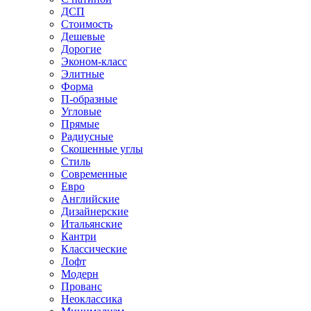
ДСП
Стоимость
Дешевые
Дорогие
Эконом-класс
Элитные
Форма
П-образные
Угловые
Прямые
Радиусные
Скошенные углы
Стиль
Современные
Евро
Английские
Дизайнерские
Итальянские
Кантри
Классические
Лофт
Модерн
Прованс
Неоклассика