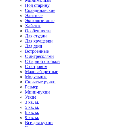
Минимализм
Под старину
Скандинавские
Элитные
Эксклюзивные
Хай-тек
Особенности
Для студии
Для хрущевки
Для дачи
Встроенные
С антресолями
С барной стойкой
С островом
Малогабаритные
Модульные
Скрытые ручки
Размер
Мини-кухни
Узкие
3 кв. м.
5 кв. м.
6 кв. м.
9 кв. м.
Все для кухни