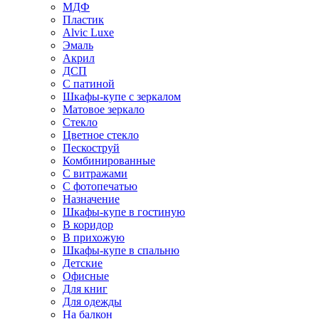
МДФ
Пластик
Alvic Luxe
Эмаль
Акрил
ДСП
С патиной
Шкафы-купе с зеркалом
Матовое зеркало
Стекло
Цветное стекло
Пескоструй
Комбинированные
С витражами
С фотопечатью
Назначение
Шкафы-купе в гостиную
В коридор
В прихожую
Шкафы-купе в спальню
Детские
Офисные
Для книг
Для одежды
На балкон