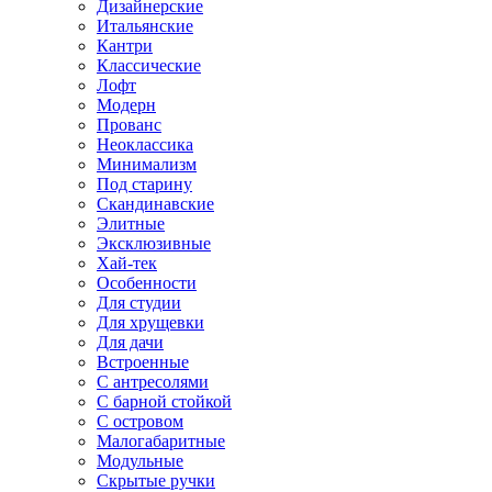
Дизайнерские
Итальянские
Кантри
Классические
Лофт
Модерн
Прованс
Неоклассика
Минимализм
Под старину
Скандинавские
Элитные
Эксклюзивные
Хай-тек
Особенности
Для студии
Для хрущевки
Для дачи
Встроенные
С антресолями
С барной стойкой
С островом
Малогабаритные
Модульные
Скрытые ручки