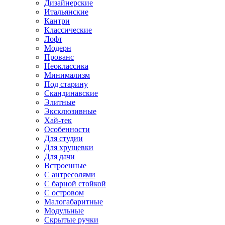
Дизайнерские
Итальянские
Кантри
Классические
Лофт
Модерн
Прованс
Неоклассика
Минимализм
Под старину
Скандинавские
Элитные
Эксклюзивные
Хай-тек
Особенности
Для студии
Для хрущевки
Для дачи
Встроенные
С антресолями
С барной стойкой
С островом
Малогабаритные
Модульные
Скрытые ручки