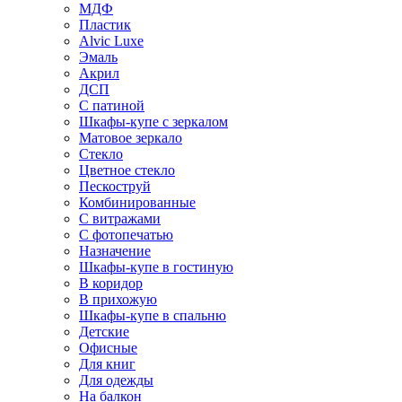
МДФ
Пластик
Alvic Luxe
Эмаль
Акрил
ДСП
С патиной
Шкафы-купе с зеркалом
Матовое зеркало
Стекло
Цветное стекло
Пескоструй
Комбинированные
С витражами
С фотопечатью
Назначение
Шкафы-купе в гостиную
В коридор
В прихожую
Шкафы-купе в спальню
Детские
Офисные
Для книг
Для одежды
На балкон