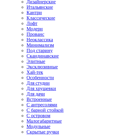
Дизайнерские
Итальянские
Кантри
Классические
Лофт
Модерн
Прованс
Неоклассика
Минимализм
Под старину
Скандинавские
Элитные
Эксклюзивные
Хай-тек
Особенности
Для студии
Для хрущевки
Для дачи
Встроенные
С антресолями
С барной стойкой
С островом
Малогабаритные
Модульные
Скрытые ручки