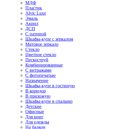
МДФ
Пластик
Alvic Luxe
Эмаль
Акрил
ДСП
С патиной
Шкафы-купе с зеркалом
Матовое зеркало
Стекло
Цветное стекло
Пескоструй
Комбинированные
С витражами
С фотопечатью
Назначение
Шкафы-купе в гостиную
В коридор
В прихожую
Шкафы-купе в спальню
Детские
Офисные
Для книг
Для одежды
На балкон