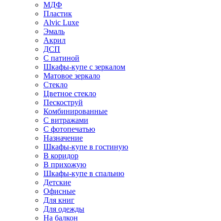
МДФ
Пластик
Alvic Luxe
Эмаль
Акрил
ДСП
С патиной
Шкафы-купе с зеркалом
Матовое зеркало
Стекло
Цветное стекло
Пескоструй
Комбинированные
С витражами
С фотопечатью
Назначение
Шкафы-купе в гостиную
В коридор
В прихожую
Шкафы-купе в спальню
Детские
Офисные
Для книг
Для одежды
На балкон