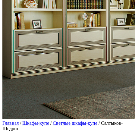
Главная
/
Шкафы-купе
/
Светлые шкафы-купе
/ Салтыков-
Щедрин