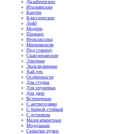
Дизайнерские
Итальянские
Кантри
Классические
Лофт
Модерн
Прованс
Неоклассика
Минимализм
Под старину
Скандинавские
Элитные
Эксклюзивные
Хай-тек
Особенности
Для студии
Для хрущевки
Для дачи
Встроенные
С антресолями
С барной стойкой
С островом
Малогабаритные
Модульные
Скрытые ручки