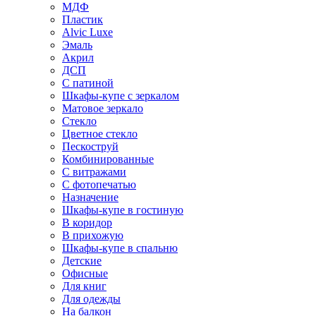
МДФ
Пластик
Alvic Luxe
Эмаль
Акрил
ДСП
С патиной
Шкафы-купе с зеркалом
Матовое зеркало
Стекло
Цветное стекло
Пескоструй
Комбинированные
С витражами
С фотопечатью
Назначение
Шкафы-купе в гостиную
В коридор
В прихожую
Шкафы-купе в спальню
Детские
Офисные
Для книг
Для одежды
На балкон