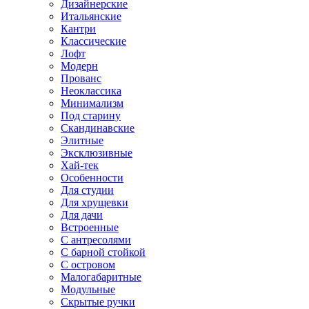
Дизайнерские
Итальянские
Кантри
Классические
Лофт
Модерн
Прованс
Неоклассика
Минимализм
Под старину
Скандинавские
Элитные
Эксклюзивные
Хай-тек
Особенности
Для студии
Для хрущевки
Для дачи
Встроенные
С антресолями
С барной стойкой
С островом
Малогабаритные
Модульные
Скрытые ручки