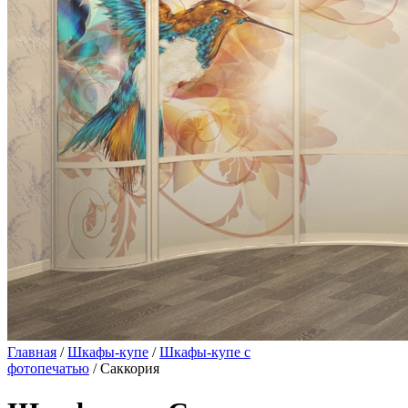
Главная
/
Шкафы-купе
/
Шкафы-купе с
фотопечатью
/ Саккория