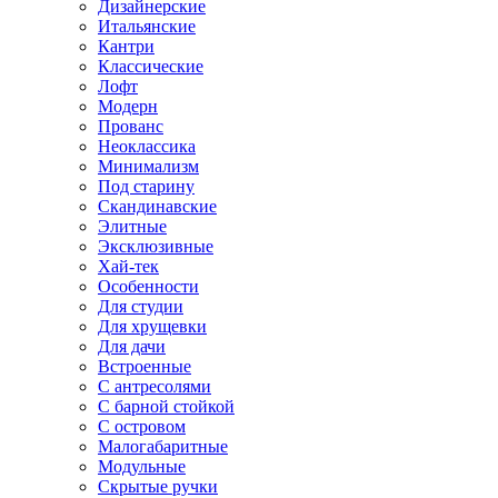
Дизайнерские
Итальянские
Кантри
Классические
Лофт
Модерн
Прованс
Неоклассика
Минимализм
Под старину
Скандинавские
Элитные
Эксклюзивные
Хай-тек
Особенности
Для студии
Для хрущевки
Для дачи
Встроенные
С антресолями
С барной стойкой
С островом
Малогабаритные
Модульные
Скрытые ручки