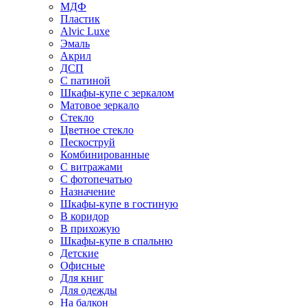
МДФ
Пластик
Alvic Luxe
Эмаль
Акрил
ДСП
С патиной
Шкафы-купе с зеркалом
Матовое зеркало
Стекло
Цветное стекло
Пескоструй
Комбинированные
С витражами
С фотопечатью
Назначение
Шкафы-купе в гостиную
В коридор
В прихожую
Шкафы-купе в спальню
Детские
Офисные
Для книг
Для одежды
На балкон