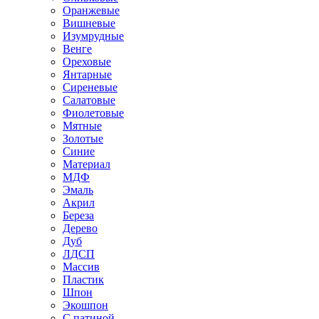
Оранжевые
Вишневые
Изумрудные
Венге
Ореховые
Янтарные
Сиреневые
Салатовые
Фиолетовые
Мятные
Золотые
Синие
Материал
МДФ
Эмаль
Акрил
Береза
Дерево
Дуб
ЛДСП
Массив
Пластик
Шпон
Экошпон
С патиной