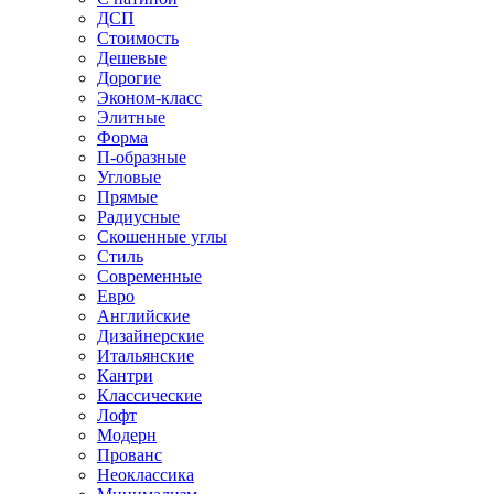
ДСП
Стоимость
Дешевые
Дорогие
Эконом-класс
Элитные
Форма
П-образные
Угловые
Прямые
Радиусные
Скошенные углы
Стиль
Современные
Евро
Английские
Дизайнерские
Итальянские
Кантри
Классические
Лофт
Модерн
Прованс
Неоклассика