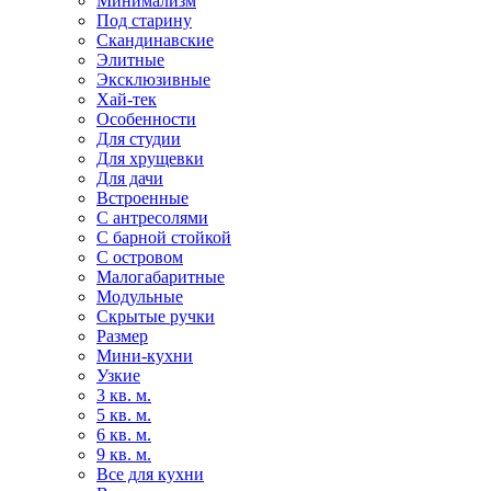
Минимализм
Под старину
Скандинавские
Элитные
Эксклюзивные
Хай-тек
Особенности
Для студии
Для хрущевки
Для дачи
Встроенные
С антресолями
С барной стойкой
С островом
Малогабаритные
Модульные
Скрытые ручки
Размер
Мини-кухни
Узкие
3 кв. м.
5 кв. м.
6 кв. м.
9 кв. м.
Все для кухни