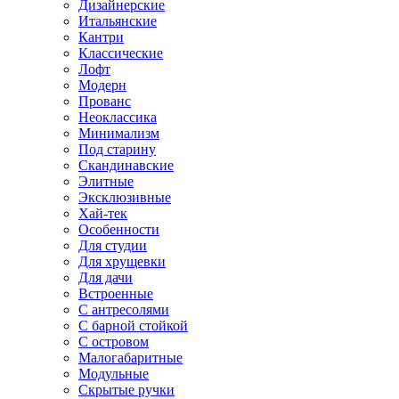
Дизайнерские
Итальянские
Кантри
Классические
Лофт
Модерн
Прованс
Неоклассика
Минимализм
Под старину
Скандинавские
Элитные
Эксклюзивные
Хай-тек
Особенности
Для студии
Для хрущевки
Для дачи
Встроенные
С антресолями
С барной стойкой
С островом
Малогабаритные
Модульные
Скрытые ручки