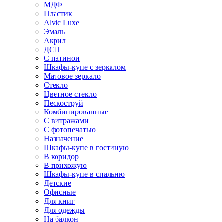
МДФ
Пластик
Alvic Luxe
Эмаль
Акрил
ДСП
С патиной
Шкафы-купе с зеркалом
Матовое зеркало
Стекло
Цветное стекло
Пескоструй
Комбинированные
С витражами
С фотопечатью
Назначение
Шкафы-купе в гостиную
В коридор
В прихожую
Шкафы-купе в спальню
Детские
Офисные
Для книг
Для одежды
На балкон