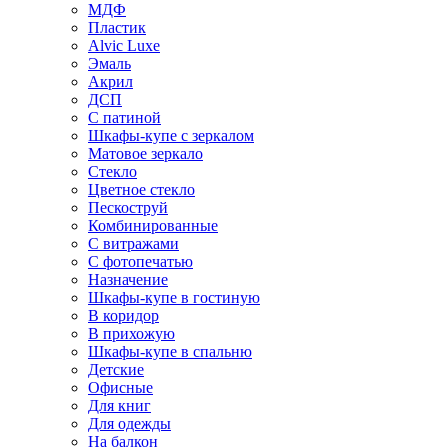
МДФ
Пластик
Alvic Luxe
Эмаль
Акрил
ДСП
С патиной
Шкафы-купе с зеркалом
Матовое зеркало
Стекло
Цветное стекло
Пескоструй
Комбинированные
С витражами
С фотопечатью
Назначение
Шкафы-купе в гостиную
В коридор
В прихожую
Шкафы-купе в спальню
Детские
Офисные
Для книг
Для одежды
На балкон