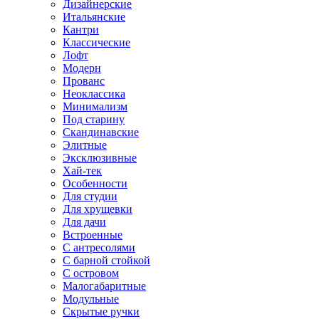
Дизайнерские
Итальянские
Кантри
Классические
Лофт
Модерн
Прованс
Неоклассика
Минимализм
Под старину
Скандинавские
Элитные
Эксклюзивные
Хай-тек
Особенности
Для студии
Для хрущевки
Для дачи
Встроенные
С антресолями
С барной стойкой
С островом
Малогабаритные
Модульные
Скрытые ручки