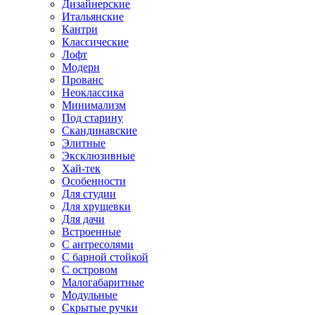
Дизайнерские
Итальянские
Кантри
Классические
Лофт
Модерн
Прованс
Неоклассика
Минимализм
Под старину
Скандинавские
Элитные
Эксклюзивные
Хай-тек
Особенности
Для студии
Для хрущевки
Для дачи
Встроенные
С антресолями
С барной стойкой
С островом
Малогабаритные
Модульные
Скрытые ручки