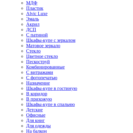
МДФ
Пластик
Alvic Luxe
Эмаль
Акрил
ДСП
С патиной
Шкафы-купе с зеркалом
Матовое зеркало
Стекло
Цветное стекло
Пескоструй
Комбинированные
С витражами
С фотопечатью
Назначение
Шкафы-купе в гостиную
В коридор
В прихожую
Шкафы-купе в спальню
Детские
Офисные
Для книг
Для одежды
На балкон