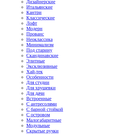
Дизайнерские
Итальянские
Кантри
Классические
Лофт
Модерн
Прованс
Неоклассика
Минимализм
Под старину
Скандинавские
Элитные
Эксклюзивные
Хай-тек
Особенности
Для студии
Для хрущевки
Для дачи
Встроенные
С антресолями
С барной стойкой
С островом
Малогабаритные
Модульные
Скрытые ручки