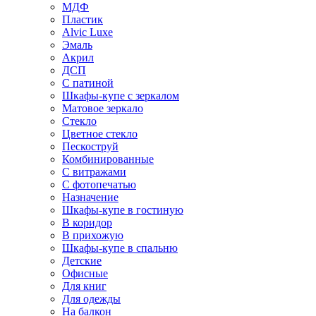
МДФ
Пластик
Alvic Luxe
Эмаль
Акрил
ДСП
С патиной
Шкафы-купе с зеркалом
Матовое зеркало
Стекло
Цветное стекло
Пескоструй
Комбинированные
С витражами
С фотопечатью
Назначение
Шкафы-купе в гостиную
В коридор
В прихожую
Шкафы-купе в спальню
Детские
Офисные
Для книг
Для одежды
На балкон