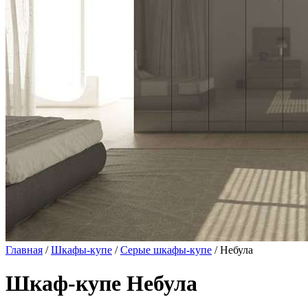
Главная
/
Шкафы-купе
/
Серые шкафы-купе
/ Небула
Шкаф-купе Небула