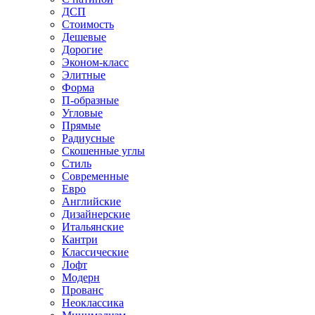
ДСП
Стоимость
Дешевые
Дорогие
Эконом-класс
Элитные
Форма
П-образные
Угловые
Прямые
Радиусные
Скошенные углы
Стиль
Современные
Евро
Английские
Дизайнерские
Итальянские
Кантри
Классические
Лофт
Модерн
Прованс
Неоклассика