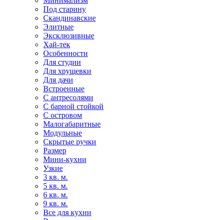
Минимализм
Под старину
Скандинавские
Элитные
Эксклюзивные
Хай-тек
Особенности
Для студии
Для хрущевки
Для дачи
Встроенные
С антресолями
С барной стойкой
С островом
Малогабаритные
Модульные
Скрытые ручки
Размер
Мини-кухни
Узкие
3 кв. м.
5 кв. м.
6 кв. м.
9 кв. м.
Все для кухни