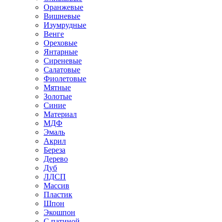
Оранжевые
Вишневые
Изумрудные
Венге
Ореховые
Янтарные
Сиреневые
Салатовые
Фиолетовые
Мятные
Золотые
Синие
Материал
МДФ
Эмаль
Акрил
Береза
Дерево
Дуб
ЛДСП
Массив
Пластик
Шпон
Экошпон
С патиной