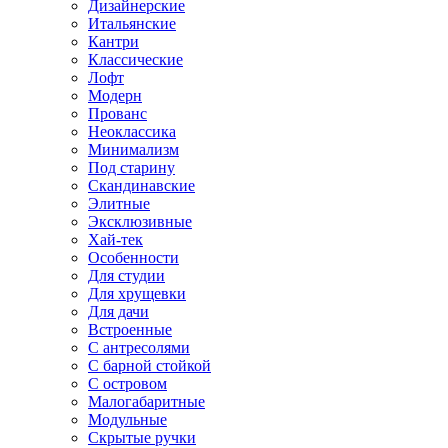
Дизайнерские
Итальянские
Кантри
Классические
Лофт
Модерн
Прованс
Неоклассика
Минимализм
Под старину
Скандинавские
Элитные
Эксклюзивные
Хай-тек
Особенности
Для студии
Для хрущевки
Для дачи
Встроенные
С антресолями
С барной стойкой
С островом
Малогабаритные
Модульные
Скрытые ручки