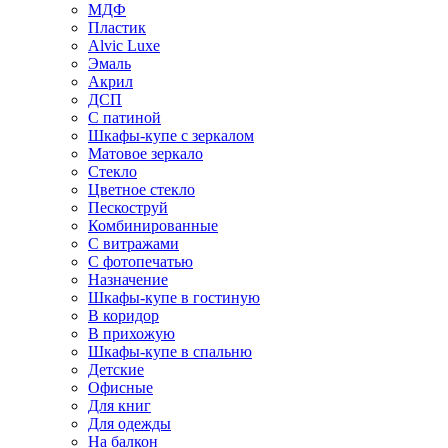
МДФ
Пластик
Alvic Luxe
Эмаль
Акрил
ДСП
С патиной
Шкафы-купе с зеркалом
Матовое зеркало
Стекло
Цветное стекло
Пескоструй
Комбинированные
С витражами
С фотопечатью
Назначение
Шкафы-купе в гостиную
В коридор
В прихожую
Шкафы-купе в спальню
Детские
Офисные
Для книг
Для одежды
На балкон