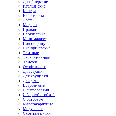
Дизайнерские
Итальянские
Кантри
Классические
Лофт
Модерн
Прованс
Неоклассика
Минимализм
Под старину
Скандинавские
Элитные
Эксклюзивные
Хай-тек
Особенности
Для студии
Для хрущевки
Для дачи
Встроенные
С антресолями
С барной стойкой
С островом
Малогабаритные
Модульные
Скрытые ручки