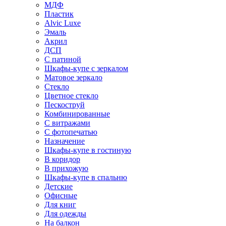
МДФ
Пластик
Alvic Luxe
Эмаль
Акрил
ДСП
С патиной
Шкафы-купе с зеркалом
Матовое зеркало
Стекло
Цветное стекло
Пескоструй
Комбинированные
С витражами
С фотопечатью
Назначение
Шкафы-купе в гостиную
В коридор
В прихожую
Шкафы-купе в спальню
Детские
Офисные
Для книг
Для одежды
На балкон