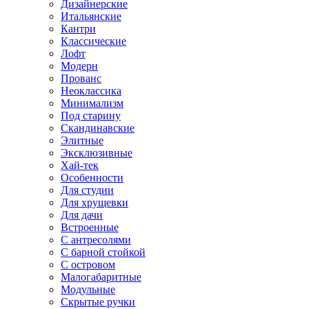
Дизайнерские
Итальянские
Кантри
Классические
Лофт
Модерн
Прованс
Неоклассика
Минимализм
Под старину
Скандинавские
Элитные
Эксклюзивные
Хай-тек
Особенности
Для студии
Для хрущевки
Для дачи
Встроенные
С антресолями
С барной стойкой
С островом
Малогабаритные
Модульные
Скрытые ручки