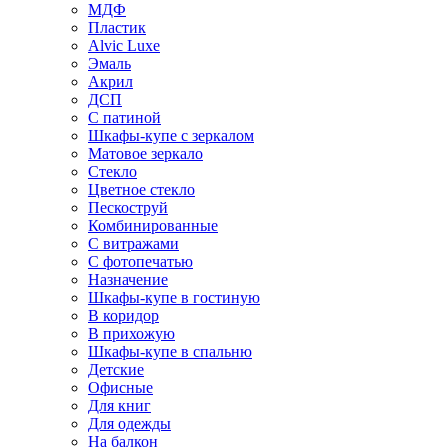
МДФ
Пластик
Alvic Luxe
Эмаль
Акрил
ДСП
С патиной
Шкафы-купе с зеркалом
Матовое зеркало
Стекло
Цветное стекло
Пескоструй
Комбинированные
С витражами
С фотопечатью
Назначение
Шкафы-купе в гостиную
В коридор
В прихожую
Шкафы-купе в спальню
Детские
Офисные
Для книг
Для одежды
На балкон