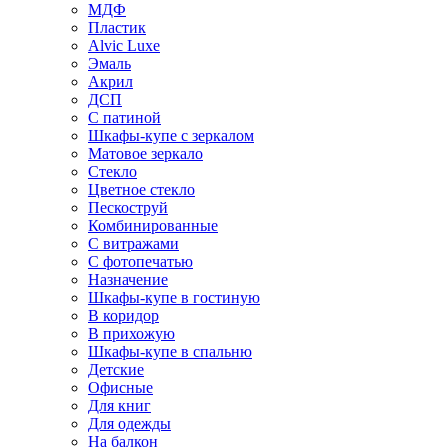
МДФ
Пластик
Alvic Luxe
Эмаль
Акрил
ДСП
С патиной
Шкафы-купе с зеркалом
Матовое зеркало
Стекло
Цветное стекло
Пескоструй
Комбинированные
С витражами
С фотопечатью
Назначение
Шкафы-купе в гостиную
В коридор
В прихожую
Шкафы-купе в спальню
Детские
Офисные
Для книг
Для одежды
На балкон