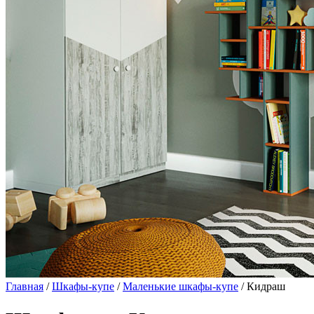
Главная
/
Шкафы-купе
/
Маленькие шкафы-купе
/ Кидраш