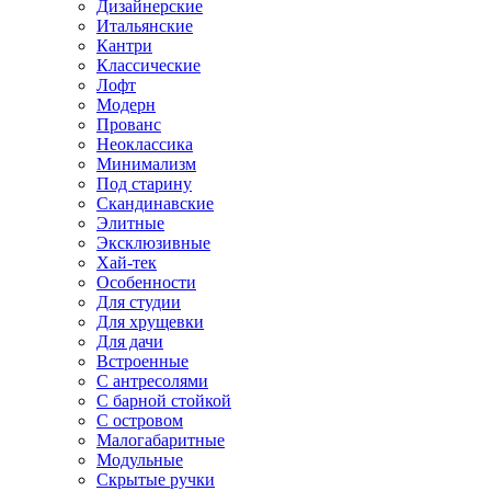
Дизайнерские
Итальянские
Кантри
Классические
Лофт
Модерн
Прованс
Неоклассика
Минимализм
Под старину
Скандинавские
Элитные
Эксклюзивные
Хай-тек
Особенности
Для студии
Для хрущевки
Для дачи
Встроенные
С антресолями
С барной стойкой
С островом
Малогабаритные
Модульные
Скрытые ручки