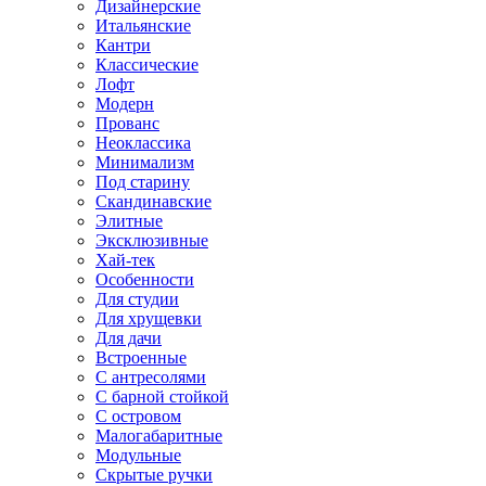
Дизайнерские
Итальянские
Кантри
Классические
Лофт
Модерн
Прованс
Неоклассика
Минимализм
Под старину
Скандинавские
Элитные
Эксклюзивные
Хай-тек
Особенности
Для студии
Для хрущевки
Для дачи
Встроенные
С антресолями
С барной стойкой
С островом
Малогабаритные
Модульные
Скрытые ручки