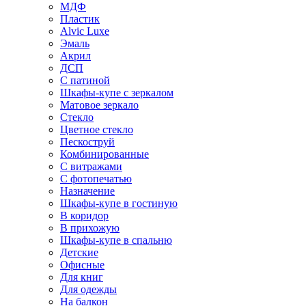
МДФ
Пластик
Alvic Luxe
Эмаль
Акрил
ДСП
С патиной
Шкафы-купе с зеркалом
Матовое зеркало
Стекло
Цветное стекло
Пескоструй
Комбинированные
С витражами
С фотопечатью
Назначение
Шкафы-купе в гостиную
В коридор
В прихожую
Шкафы-купе в спальню
Детские
Офисные
Для книг
Для одежды
На балкон