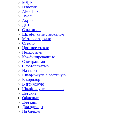
МДФ
Пластик
Alvic Luxe
Эмаль
Акрил
ДСП
С патиной
Шкафы-купе с зеркалом
Матовое зеркало
Стекло
Цветное стекло
Пескоструй
Комбинированные
С витражами
С фотопечатью
Назначение
Шкафы-купе в гостиную
В коридор
В прихожую
Шкафы-купе в спальню
Детские
Офисные
Для книг
Для одежды
На балкон