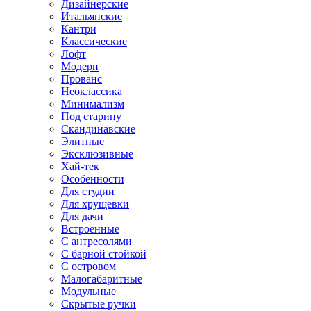
Дизайнерские
Итальянские
Кантри
Классические
Лофт
Модерн
Прованс
Неоклассика
Минимализм
Под старину
Скандинавские
Элитные
Эксклюзивные
Хай-тек
Особенности
Для студии
Для хрущевки
Для дачи
Встроенные
С антресолями
С барной стойкой
С островом
Малогабаритные
Модульные
Скрытые ручки